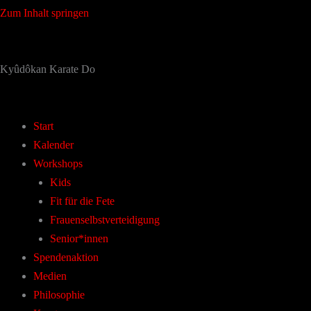
Zum
Zum Inhalt springen
Inhalt
springen
Kyûdôkan Karate Do
Start
Kalender
Workshops
Kids
Fit für die Fete
Frauenselbstverteidigung
Senior*innen
Spendenaktion
Medien
Philosophie